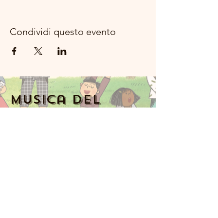
Condividi questo evento
Musica del
fiume della
luna Rockland
Numero di
telefono:
914-341-
2343
MoonRiverMusicRockland@gmail.com