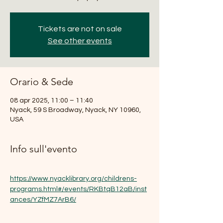
Tickets are not on sale
See other events
Orario & Sede
08 apr 2025, 11:00 – 11:40
Nyack, 59 S Broadway, Nyack, NY 10960,
USA
Info sull'evento
https://www.nyacklibrary.org/childrens-
programs.html#/events/RKBtqB12aB/inst
ances/YZfMZ7ArB6/